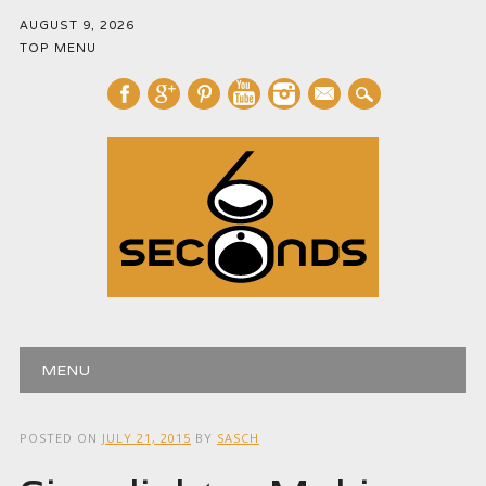
AUGUST 9, 2026
TOP MENU
mail
Main menu
Skip
MENU
to
content
POSTED ON
JULY 21, 2015
BY
SASCH