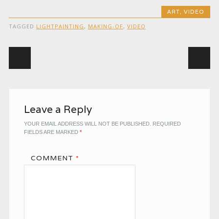
ART
,
VIDEO
TAGGED
LIGHTPAINTING
,
MAKING-OF
,
VIDEO
Post navigation
Leave a Reply
YOUR EMAIL ADDRESS WILL NOT BE PUBLISHED.
REQUIRED
FIELDS ARE MARKED
*
COMMENT
*