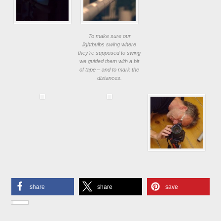
To make sure our
lightbulbs swing where
they’re supposed to swing
we guided them with a bit
of tape – and to mark the
distances.
share
share
save