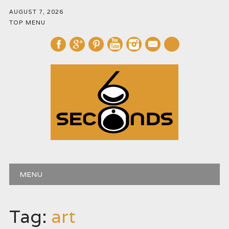
AUGUST 7, 2026
TOP MENU
mail
Main menu
Skip
MENU
to
content
Tag:
art